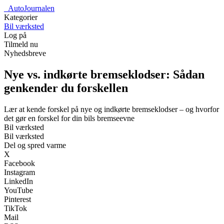
_
AutoJournalen
Kategorier
Bil værksted
Log på
Tilmeld nu
Nyhedsbreve
Nye vs. indkørte bremseklodser: Sådan
genkender du forskellen
Lær at kende forskel på nye og indkørte bremseklodser – og hvorfor
det gør en forskel for din bils bremseevne
Bil værksted
Bil værksted
Del og spred varme
X
Facebook
Instagram
LinkedIn
YouTube
Pinterest
TikTok
Mail