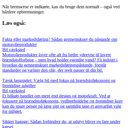
Når bremserne er indkørte, kan du bruge dem normalt – også ved
hårdere opbremsninger.
Læs også:
Fakta eller markedsføring? Sådan gennemskuer du påstande om
motorolieprodukter
Bil værksted
Motorolieprodukter lover ofte alt fra bedre ydeevne til lavere
brændstofforbrug – men hvad holder egentlig vand? Få indsigt i,
hvordan du gennemskuer markedsføringspåstande, forstår
standarder og vælger den olie, der reelt passer til din bil.
Tænk langsigtet: Vælg bil med fokus på brændstoføkonomi og
fremtidige udgifter
Bil værksted
Et bilkøb handler om mere end design og motorkraft. Ved at
fokusere på brændstoføkonomi, vedligeholdelse og fremtidige krav
kan du spare penge på lang sigt og samtidig tage et ansvarligt valg
for miljøet.
Sikker bagage: Sådan forhindrer du, at udstyr bliver en fare under
kørsel