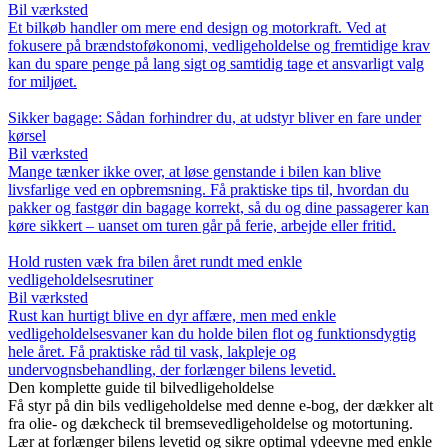
Bil værksted
Et bilkøb handler om mere end design og motorkraft. Ved at
fokusere på brændstoføkonomi, vedligeholdelse og fremtidige krav
kan du spare penge på lang sigt og samtidig tage et ansvarligt valg
for miljøet.
Sikker bagage: Sådan forhindrer du, at udstyr bliver en fare under
kørsel
Bil værksted
Mange tænker ikke over, at løse genstande i bilen kan blive
livsfarlige ved en opbremsning. Få praktiske tips til, hvordan du
pakker og fastgør din bagage korrekt, så du og dine passagerer kan
køre sikkert – uanset om turen går på ferie, arbejde eller fritid.
Hold rusten væk fra bilen året rundt med enkle
vedligeholdelsesrutiner
Bil værksted
Rust kan hurtigt blive en dyr affære, men med enkle
vedligeholdelsesvaner kan du holde bilen flot og funktionsdygtig
hele året. Få praktiske råd til vask, lakpleje og
undervognsbehandling, der forlænger bilens levetid.
Den komplette guide til bilvedligeholdelse
Få styr på din bils vedligeholdelse med denne e-bog, der dækker alt
fra olie- og dækcheck til bremsevedligeholdelse og motortuning.
Lær at forlænger bilens levetid og sikre optimal ydeevne med enkle