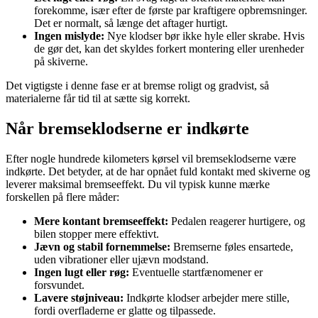
forekomme, især efter de første par kraftigere opbremsninger.
Det er normalt, så længe det aftager hurtigt.
Ingen mislyde:
Nye klodser bør ikke hyle eller skrabe. Hvis
de gør det, kan det skyldes forkert montering eller urenheder
på skiverne.
Det vigtigste i denne fase er at bremse roligt og gradvist, så
materialerne får tid til at sætte sig korrekt.
Når bremseklodserne er indkørte
Efter nogle hundrede kilometers kørsel vil bremseklodserne være
indkørte. Det betyder, at de har opnået fuld kontakt med skiverne og
leverer maksimal bremseeffekt. Du vil typisk kunne mærke
forskellen på flere måder:
Mere kontant bremseeffekt:
Pedalen reagerer hurtigere, og
bilen stopper mere effektivt.
Jævn og stabil fornemmelse:
Bremserne føles ensartede,
uden vibrationer eller ujævn modstand.
Ingen lugt eller røg:
Eventuelle startfænomener er
forsvundet.
Lavere støjniveau:
Indkørte klodser arbejder mere stille,
fordi overfladerne er glatte og tilpassede.