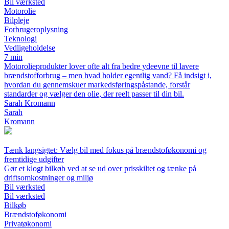
Bil værksted
Motorolie
Bilpleje
Forbrugeroplysning
Teknologi
Vedligeholdelse
7 min
Motorolieprodukter lover ofte alt fra bedre ydeevne til lavere
brændstofforbrug – men hvad holder egentlig vand? Få indsigt i,
hvordan du gennemskuer markedsføringspåstande, forstår
standarder og vælger den olie, der reelt passer til din bil.
Sarah Kromann
Sarah
Kromann
Tænk langsigtet: Vælg bil med fokus på brændstoføkonomi og
fremtidige udgifter
Gør et klogt bilkøb ved at se ud over prisskiltet og tænke på
driftsomkostninger og miljø
Bil værksted
Bil værksted
Bilkøb
Brændstoføkonomi
Privatøkonomi