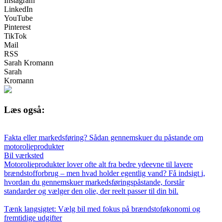
Instagram
LinkedIn
YouTube
Pinterest
TikTok
Mail
RSS
Sarah Kromann
Sarah
Kromann
Læs også:
Fakta eller markedsføring? Sådan gennemskuer du påstande om
motorolieprodukter
Bil værksted
Motorolieprodukter lover ofte alt fra bedre ydeevne til lavere
brændstofforbrug – men hvad holder egentlig vand? Få indsigt i,
hvordan du gennemskuer markedsføringspåstande, forstår
standarder og vælger den olie, der reelt passer til din bil.
Tænk langsigtet: Vælg bil med fokus på brændstoføkonomi og
fremtidige udgifter