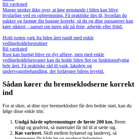
Bil værksted
Mange tænker ikke over, at løse genstande i bilen kan blive
livsfarlige ved en opbremsning. Få praktiske tips til, hvordan du
pakker og fastgør din bagage korrekt, så du og dine passagerer kan
køre sikkert – uanset om turen går på ferie, arbejde eller fritid.
Hold rusten væk fra bilen året rundt med enkle
vedligeholdelsesrutiner
Bil værksted
Rust kan hurtigt blive en dyr affære, men med enkle
vedligeholdelsesvaner kan du holde bilen flot og funktionsdygtig
hele året. Få praktiske råd til vask, lakpleje og
undervognsbehandling, der forlænger bilens levetid.
Sådan kører du bremseklodserne korrekt
ind
For at sikre, at dine nye bremseklodser får den bedste start, kan du
følge disse enkle trin:
Undgå hårde opbremsninger de første 200 km.
Brem
roligt og gradvist, så materialet får tid til at sætte sig.
Kør varieret.
Skift mellem bykørsel og landevej, så
bremserne får både let og moderat belastning.