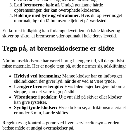
Lad bremserne køle af.
Undgå gentagne hårde
opbremsninger, der kan overophede klodserne.
Hold øje med lyde og vibrationer.
Hvis du oplever noget
unormalt, bør du få bremserne tjekket på værksted.
En korrekt indkøring kan forlænge levetiden på både klodser og
skiver og sikre, at bremserne yder optimalt i hele deres levetid.
Tegn på, at bremseklodserne er slidte
Når bremseklodserne har været i brug i længere tid, vil de gradvist
miste materiale. Her er nogle tegn på, at de nærmer sig udskiftning:
Hylelyd ved bremsning:
Mange klodser har en indbygget
slidindikator, der giver lyd, når de er ved at være tynde.
Længere bremselængde:
Hvis bilen tager længere tid om at
stoppe, kan det være tegn på slid.
Vibrationer i pedalen:
Ujævnt slid på skiver eller klodser
kan give rystelser.
Synligt tynde klodser:
Hvis du kan se, at friktionsmaterialet
er under 3 mm, bør de skiftes.
Regelmæssig kontrol – gerne ved hvert serviceeftersyn – er den
bedste måde at undgå overraskelser på.