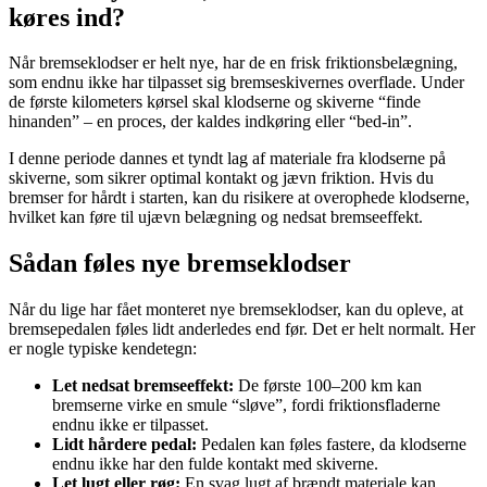
køres ind?
Når bremseklodser er helt nye, har de en frisk friktionsbelægning,
som endnu ikke har tilpasset sig bremseskivernes overflade. Under
de første kilometers kørsel skal klodserne og skiverne “finde
hinanden” – en proces, der kaldes indkøring eller “bed-in”.
I denne periode dannes et tyndt lag af materiale fra klodserne på
skiverne, som sikrer optimal kontakt og jævn friktion. Hvis du
bremser for hårdt i starten, kan du risikere at overophede klodserne,
hvilket kan føre til ujævn belægning og nedsat bremseeffekt.
Sådan føles nye bremseklodser
Når du lige har fået monteret nye bremseklodser, kan du opleve, at
bremsepedalen føles lidt anderledes end før. Det er helt normalt. Her
er nogle typiske kendetegn:
Let nedsat bremseeffekt:
De første 100–200 km kan
bremserne virke en smule “sløve”, fordi friktionsfladerne
endnu ikke er tilpasset.
Lidt hårdere pedal:
Pedalen kan føles fastere, da klodserne
endnu ikke har den fulde kontakt med skiverne.
Let lugt eller røg:
En svag lugt af brændt materiale kan