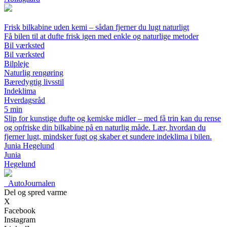
Frisk bilkabine uden kemi – sådan fjerner du lugt naturligt
Få bilen til at dufte frisk igen med enkle og naturlige metoder
Bil værksted
Bil værksted
Bilpleje
Naturlig rengøring
Bæredygtig livsstil
Indeklima
Hverdagsråd
5 min
Slip for kunstige dufte og kemiske midler – med få trin kan du rense
og opfriske din bilkabine på en naturlig måde. Lær, hvordan du
fjerner lugt, mindsker fugt og skaber et sundere indeklima i bilen.
Junia Hegelund
Junia
Hegelund
_
AutoJournalen
Del og spred varme
X
Facebook
Instagram