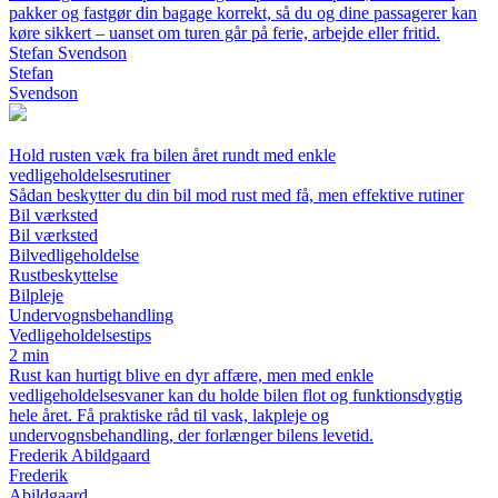
pakker og fastgør din bagage korrekt, så du og dine passagerer kan
køre sikkert – uanset om turen går på ferie, arbejde eller fritid.
Stefan Svendson
Stefan
Svendson
Hold rusten væk fra bilen året rundt med enkle
vedligeholdelsesrutiner
Sådan beskytter du din bil mod rust med få, men effektive rutiner
Bil værksted
Bil værksted
Bilvedligeholdelse
Rustbeskyttelse
Bilpleje
Undervognsbehandling
Vedligeholdelsestips
2 min
Rust kan hurtigt blive en dyr affære, men med enkle
vedligeholdelsesvaner kan du holde bilen flot og funktionsdygtig
hele året. Få praktiske råd til vask, lakpleje og
undervognsbehandling, der forlænger bilens levetid.
Frederik Abildgaard
Frederik
Abildgaard