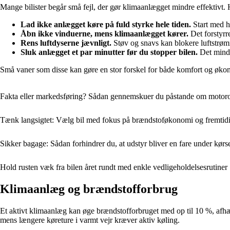
Mange bilister begår små fejl, der gør klimaanlægget mindre effektivt
Lad ikke anlægget køre på fuld styrke hele tiden.
Start med hø
Åbn ikke vinduerne, mens klimaanlægget kører.
Det forstyrre
Rens luftdyserne jævnligt.
Støv og snavs kan blokere luftstrø
Sluk anlægget et par minutter før du stopper bilen.
Det mindsk
Små vaner som disse kan gøre en stor forskel for både komfort og øko
Fakta eller markedsføring? Sådan gennemskuer du påstande om motoro
Tænk langsigtet: Vælg bil med fokus på brændstoføkonomi og fremtidi
Sikker bagage: Sådan forhindrer du, at udstyr bliver en fare under kørs
Hold rusten væk fra bilen året rundt med enkle vedligeholdelsesrutiner
Klimaanlæg og brændstofforbrug
Et aktivt klimaanlæg kan øge brændstofforbruget med op til 10 %, afhæn
mens længere køreture i varmt vejr kræver aktiv køling.