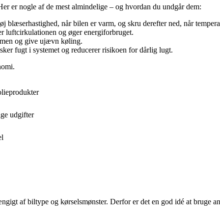
. Her er nogle af de mest almindelige – og hvordan du undgår dem:
j blæserhastighed, når bilen er varm, og skru derefter ned, når temperat
r luftcirkulationen og øger energiforbruget.
mmen og give ujævn køling.
er fugt i systemet og reducerer risikoen for dårlig lugt.
nomi.
lieprodukter
ge udgifter
el
gigt af biltype og kørselsmønster. Derfor er det en god idé at bruge a