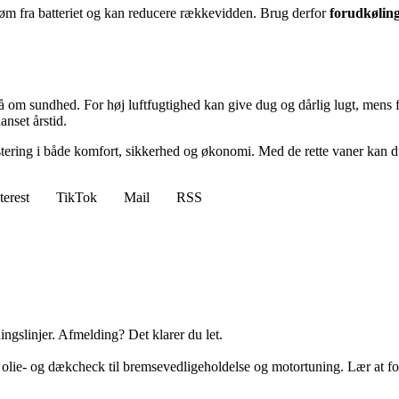
øm fra batteriet og kan reducere rækkevidden. Brug derfor
forudkøling
om sundhed. For høj luftfugtighed kan give dug og dårlig lugt, mens for
anset årstid.
ering i både komfort, sikkerhed og økonomi. Med de rette vaner kan du n
terest
TikTok
Mail
RSS
ingslinjer. Afmelding? Det klarer du let.
a olie- og dækcheck til bremsevedligeholdelse og motortuning. Lær at fo