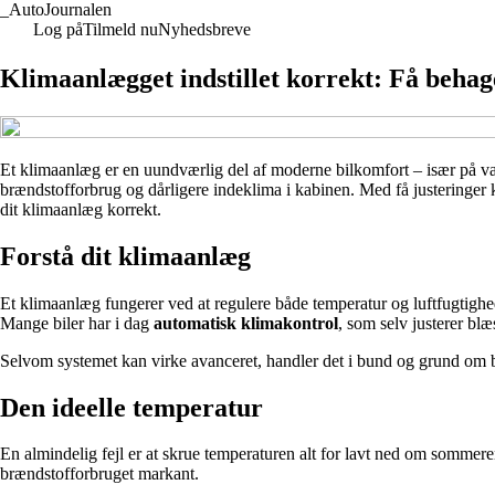
_
AutoJournalen
Log på
Tilmeld nu
Nyhedsbreve
Klimaanlægget indstillet korrekt: Få behag
Et klimaanlæg er en uundværlig del af moderne bilkomfort – især på va
brændstofforbrug og dårligere indeklima i kabinen. Med få justeringer k
dit klimaanlæg korrekt.
Forstå dit klimaanlæg
Et klimaanlæg fungerer ved at regulere både temperatur og luftfugtighed
Mange biler har i dag
automatisk klimakontrol
, som selv justerer bl
Selvom systemet kan virke avanceret, handler det i bund og grund om ba
Den ideelle temperatur
En almindelig fejl er at skrue temperaturen alt for lavt ned om sommeren
brændstofforbruget markant.