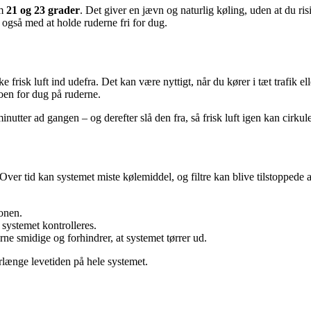
em
21 og 23 grader
. Det giver en jævn og naturlig køling, uden at du risi
også med at holde ruderne fri for dug.
ke frisk luft ind udefra. Det kan være nyttigt, når du kører i tæt trafik
koen for dug på ruderne.
nutter ad gangen – og derefter slå den fra, så frisk luft igen kan cirkul
er tid kan systemet miste kølemiddel, og filtre kan blive tilstoppede af
onen.
 systemet kontrolleres.
ne smidige og forhindrer, at systemet tørrer ud.
længe levetiden på hele systemet.