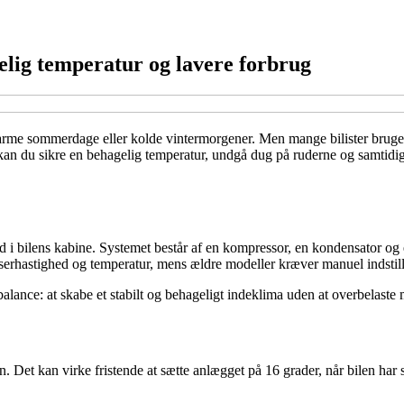
elig temperatur og lavere forbrug
rme sommerdage eller kolde vintermorgener. Men mange bilister bruger a
an du sikre en behagelig temperatur, undgå dug på ruderne og samtidig s
 i bilens kabine. Systemet består af en kompressor, en kondensator og e
æserhastighed og temperatur, mens ældre modeller kræver manuel indstill
lance: at skabe et stabilt og behageligt indeklima uden at overbelaste
. Det kan virke fristende at sætte anlægget på 16 grader, når bilen har s