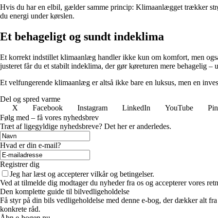
Hvis du har en elbil, gælder samme princip: Klimaanlægget trækker str
du energi under kørslen.
Et behageligt og sundt indeklima
Et korrekt indstillet klimaanlæg handler ikke kun om komfort, men også 
justeret får du et stabilt indeklima, der gør køreturen mere behagelig – u
Et velfungerende klimaanlæg er altså ikke bare en luksus, men en invest
Del og spred varme
X
Facebook
Instagram
LinkedIn
YouTube
Pin
Følg med – få vores nyhedsbrev
Træt af ligegyldige nyhedsbreve? Det her er anderledes.
Hvad er din e-mail?
Registrer dig
Jeg har læst og accepterer vilkår og betingelser.
Ved at tilmelde dig modtager du nyheder fra os og accepterer vores retn
Den komplette guide til bilvedligeholdelse
Få styr på din bils vedligeholdelse med denne e-bog, der dækker alt fr
konkrete råd.
Åbn e-bogen nu