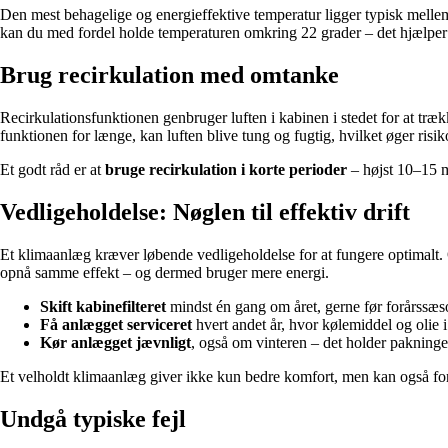
Den mest behagelige og energieffektive temperatur ligger typisk mell
kan du med fordel holde temperaturen omkring 22 grader – det hjælper 
Brug recirkulation med omtanke
Recirkulationsfunktionen genbruger luften i kabinen i stedet for at træk
funktionen for længe, kan luften blive tung og fugtig, hvilket øger risi
Et godt råd er at
bruge recirkulation i korte perioder
– højst 10–15 mi
Vedligeholdelse: Nøglen til effektiv drift
Et klimaanlæg kræver løbende vedligeholdelse for at fungere optimalt. Ov
opnå samme effekt – og dermed bruger mere energi.
Skift kabinefilteret
mindst én gang om året, gerne før forårssæs
Få anlægget serviceret
hvert andet år, hvor kølemiddel og olie i
Kør anlægget jævnligt
, også om vinteren – det holder pakninger
Et velholdt klimaanlæg giver ikke kun bedre komfort, men kan også for
Undgå typiske fejl