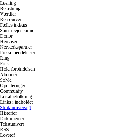
Løsning
Belastning
Værdier
Ressourcer
Fælles indsats
Samarbejdspartner
Donor
Henviser
Netværkspartner
Pressemeddelelser
Ring
Folk
Hold forbindelsen
Abonnér
SoMe
Opdateringer
Community
Lokalbefolkning
Links i indholdet
Strukturoversigt
Historier
Dokumenter
Tekstunivers
RSS
Lovstof