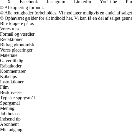
X
Facebook
Instagram
LinkedIn
YouTube
Pin
© Al kopiering forbudt.
© Alle rettigheder forbeholdes. Vi modtager muligvis en andel af salget,
© Ophavsret gælder for alt indhold her. Vi kan få en del af salget genne
Bliv klogere på os
Vores rejse
Formål og værdier
Redaktionen
Bidrag økonomisk
Vores placeringer
Materiale
Gaver til dig
Rabatkoder
Kommentarer
Købetips
Instruktioner
Film
Beskrivelse
Typiske spørgsmål
Spørgsmål
Mening
Job hos os
Indsend tip
Abonnent
Min adgang